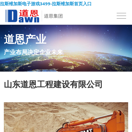
拉斯维加斯电子游戏3499-拉斯维加斯首页入口
道恩产业
产业布局决定企业未来
山东道恩工程建设有限公司