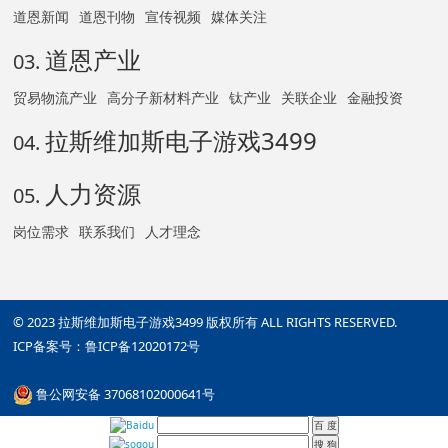
道恩新闻
道恩刊物
宣传视频
媒体关注
道恩产业
03.
贸易物流产业
高分子新材料产业
钛产业
关联企业
金融投资
拉斯维加斯电子游戏3499
04.
人力资源
05.
岗位需求
联系我们
人才理念
© 2023 拉斯维加斯电子游戏3499 版权所有 ALL RIGHTS RESERVED.
ICP备案号：鲁ICP备12020172号
鲁公网安备 37068102000641号